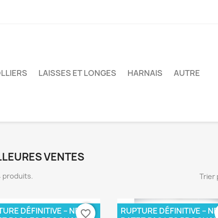
LLIERS
LAISSES ET LONGES
HARNAIS
AUTRE
LLEURES VENTES
84 produits.
Trier 
URE DÉFINITIVE – NE
RUPTURE DÉFINITIVE – N
favorite_border