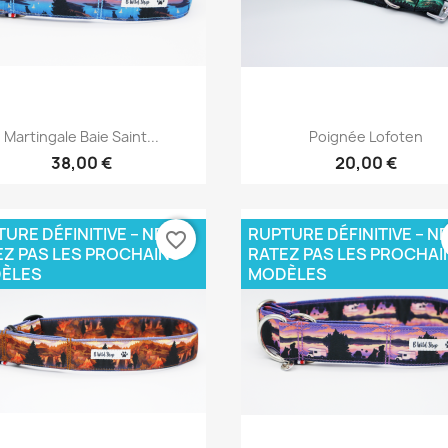
Aperçu rapide
Aperçu rapide


Martingale Baie Saint...
Poignée Lofoten
38,00 €
20,00 €
URE DÉFINITIVE – NE
RUPTURE DÉFINITIVE – N
favorite_border
EZ PAS LES PROCHAINS
RATEZ PAS LES PROCHAI
ÈLES
MODÈLES