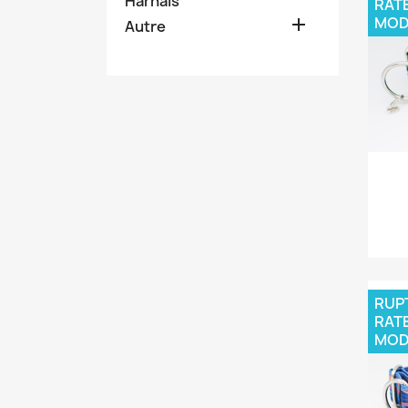
Harnais
RAT
MOD

Autre
RUPT
RAT
MOD