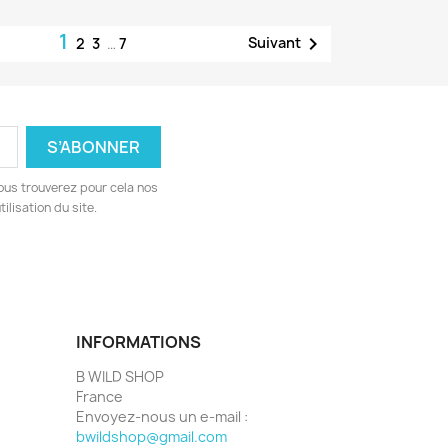
1

Suivant
2
3
…
7
ous trouverez pour cela nos
ilisation du site.
INFORMATIONS
B WILD SHOP
France
Envoyez-nous un e-mail :
bwildshop@gmail.com