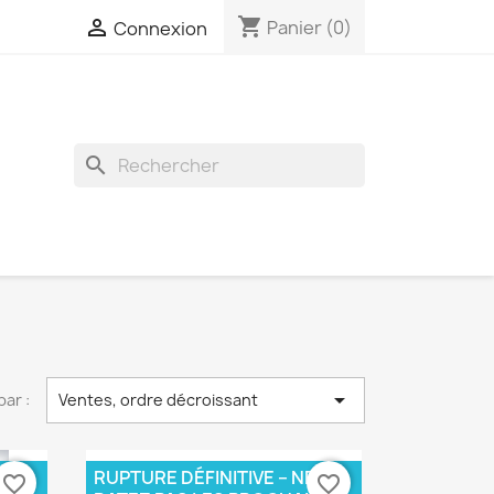
shopping_cart

Panier
(0)
Connexion
search

par :
Ventes, ordre décroissant
E
RUPTURE DÉFINITIVE – NE
favorite_border
favorite_border