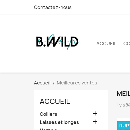
Contactez-nous
ACCUEIL
CO
Accueil
Meilleures ventes
MEI
ACCUEIL
Il y a 

Colliers

Laisses et longes
RUPT