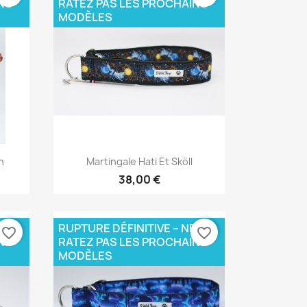
NS
RATEZ PAS LES PROCHAINS
MODÈLES
Aperçu rapide

n
Martingale Hati Et Sköll
38,00 €
E
RUPTURE DÉFINITIVE – NE
favorite_border
favorite_border
NS
RATEZ PAS LES PROCHAINS
MODÈLES