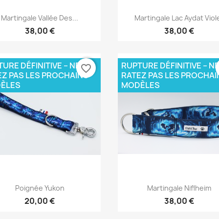
Aperçu rapide
Aperçu rapide


Martingale Vallée Des...
Martingale Lac Aydat Viol
38,00 €
38,00 €
URE DÉFINITIVE – NE
RUPTURE DÉFINITIVE – N
favorite_border
EZ PAS LES PROCHAINS
RATEZ PAS LES PROCHAI
ÈLES
MODÈLES
Aperçu rapide
Aperçu rapide


Poignée Yukon
Martingale Niflheim
20,00 €
38,00 €