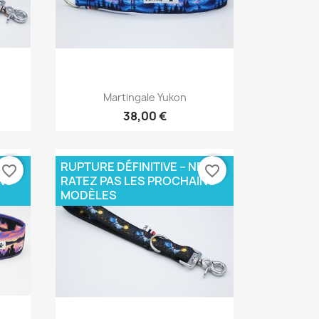
Aperçu rapide

Martingale Yukon
38,00 €
E
RUPTURE DÉFINITIVE – NE
favorite_border
favorite_border
NS
RATEZ PAS LES PROCHAINS
MODÈLES