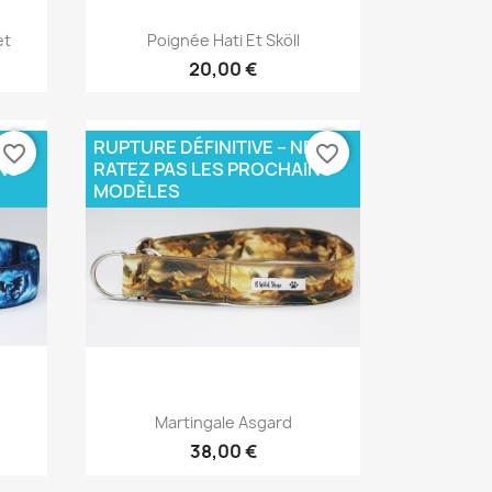
Aperçu rapide

et
Poignée Hati Et Sköll
20,00 €
E
RUPTURE DÉFINITIVE – NE
favorite_border
favorite_border
NS
RATEZ PAS LES PROCHAINS
MODÈLES
Aperçu rapide

Martingale Asgard
38,00 €