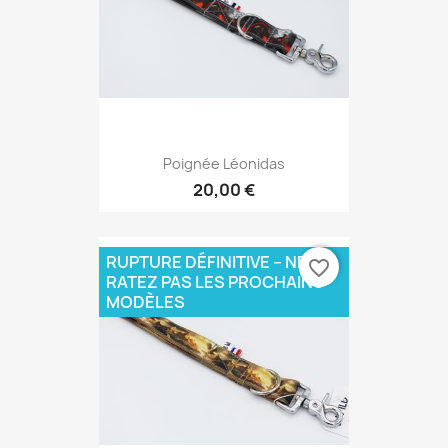
Poignée Léonidas
20,00 €
RUPTURE DÉFINITIVE – NE
favorite_border
RATEZ PAS LES PROCHAINS
MODÈLES