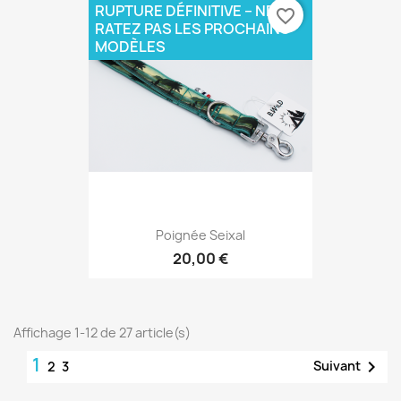
RUPTURE DÉFINITIVE – NE
favorite_border
RATEZ PAS LES PROCHAINS
MODÈLES
Poignée Seixal
20,00 €
Affichage 1-12 de 27 article(s)
1

Suivant
2
3