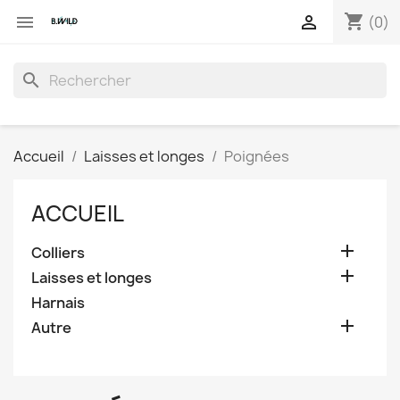
shopping_cart


(0)
search
Accueil
Laisses et longes
Poignées
ACCUEIL

Colliers

Laisses et longes
Harnais

Autre