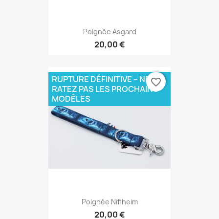
Poignée Asgard
20,00 €
RUPTURE DÉFINITIVE – NE
favorite_border
RATEZ PAS LES PROCHAINS
MODÈLES
Poignée Niflheim
20,00 €