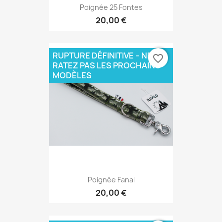
Poignée 25 Fontes
20,00 €
RUPTURE DÉFINITIVE – NE
favorite_border
RATEZ PAS LES PROCHAINS
MODÈLES
Poignée Fanal
20,00 €