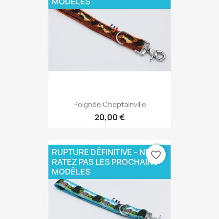
MODÈLES
Poignée Cheptainville
20,00 €
RUPTURE DÉFINITIVE – NE
favorite_border
RATEZ PAS LES PROCHAINS
MODÈLES