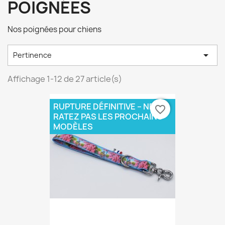
POIGNÉES
Nos poignées pour chiens

Pertinence
Affichage 1-12 de 27 article(s)
RUPTURE DÉFINITIVE – NE
favorite_border
RATEZ PAS LES PROCHAINS
MODÈLES