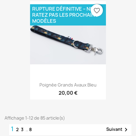
RUPTURE DÉFINITIVE – NE
favorite_border
RATEZ PAS LES PROCHAINS
MODÈLES
Poignée Grands Avaux Bleu
20,00 €
Affichage 1-12 de 85 article(s)
1

Suivant
2
3
…
8