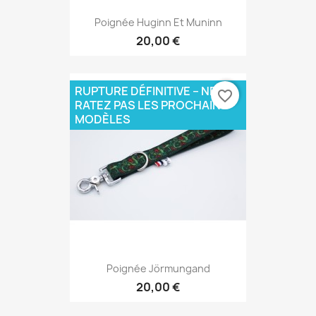
Poignée Huginn Et Muninn
20,00 €
RUPTURE DÉFINITIVE – NE
favorite_border
RATEZ PAS LES PROCHAINS
MODÈLES
Poignée Jörmungand
20,00 €