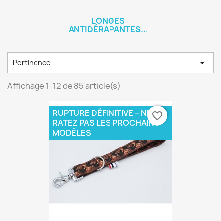
LONGES
ANTIDÉRAPANTES...

Pertinence
Affichage 1-12 de 85 article(s)
RUPTURE DÉFINITIVE – NE
favorite_border
RATEZ PAS LES PROCHAINS
MODÈLES