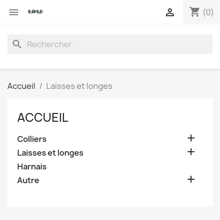
shopping_cart


(0)
search
Accueil
Laisses et longes
ACCUEIL

Colliers

Laisses et longes
Harnais

Autre