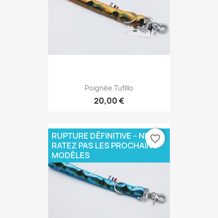
Poignée Tufillo
20,00 €
RUPTURE DÉFINITIVE – NE
favorite_border
RATEZ PAS LES PROCHAINS
MODÈLES