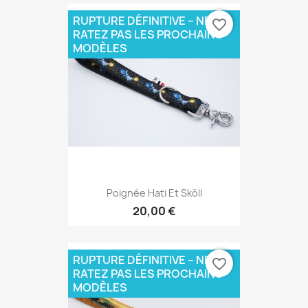
RUPTURE DÉFINITIVE – NE
favorite_border
RATEZ PAS LES PROCHAINS
MODÈLES
Poignée Hati Et Sköll
20,00 €
RUPTURE DÉFINITIVE – NE
favorite_border
RATEZ PAS LES PROCHAINS
MODÈLES