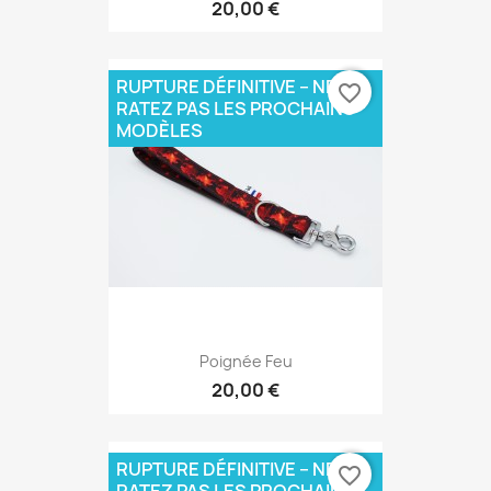
20,00 €
RUPTURE DÉFINITIVE – NE
favorite_border
RATEZ PAS LES PROCHAINS
MODÈLES
Poignée Feu
20,00 €
RUPTURE DÉFINITIVE – NE
favorite_border
RATEZ PAS LES PROCHAINS