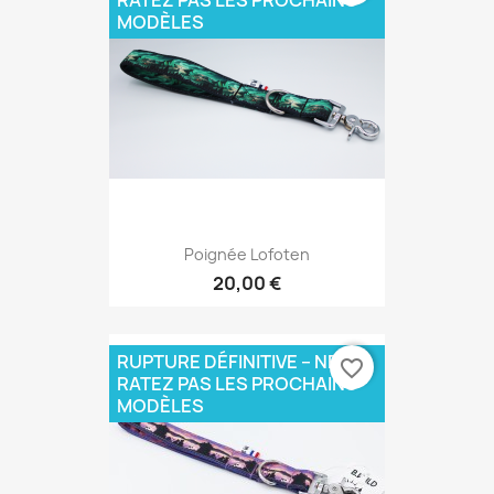
MODÈLES
Poignée Lofoten
20,00 €
RUPTURE DÉFINITIVE – NE
favorite_border
RATEZ PAS LES PROCHAINS
MODÈLES