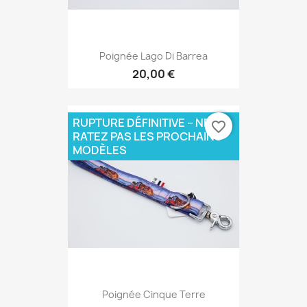
Poignée Lago Di Barrea
20,00 €
RUPTURE DÉFINITIVE – NE
favorite_border
RATEZ PAS LES PROCHAINS
MODÈLES
Poignée Cinque Terre