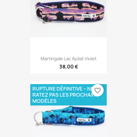
Martingale Lac Aydat Violet
38,00 €
RUPTURE DÉFINITIVE – NE
favorite_border
RATEZ PAS LES PROCHAINS
MODÈLES