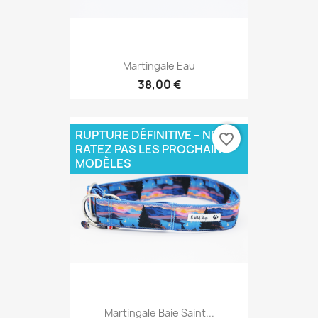
Martingale Eau
38,00 €
RUPTURE DÉFINITIVE – NE
favorite_border
RATEZ PAS LES PROCHAINS
MODÈLES
Martingale Baie Saint...