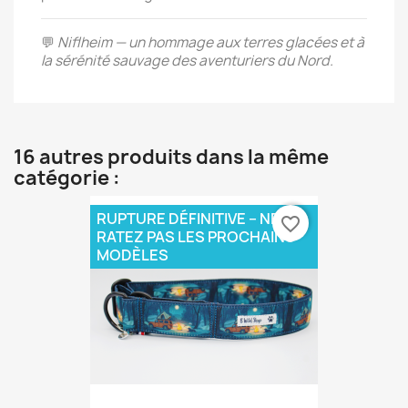
💬
Niflheim — un hommage aux terres glacées et à
la sérénité sauvage des aventuriers du Nord.
16 autres produits dans la même
catégorie :
RUPTURE DÉFINITIVE – NE
favorite_border
RATEZ PAS LES PROCHAINS
MODÈLES