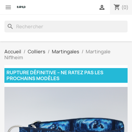
shopping_cart


(0)
search
Accueil
Colliers
Martingales
Martingale
Niflheim
RUPTURE DÉFINITIVE – NE RATEZ PAS LES
PROCHAINS MODÈLES