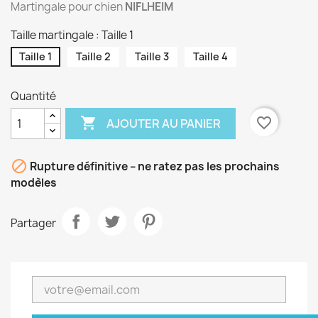
Martingale pour chien
NIFLHEIM
Taille martingale : Taille 1
Taille 1
Taille 2
Taille 3
Taille 4
Quantité

favorite_border
AJOUTER AU PANIER

Rupture définitive – ne ratez pas les prochains
modèles
Partager