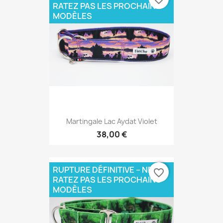
RATEZ PAS LES PROCHAINS
MODÈLES
Martingale Lac Aydat Violet
38,00 €
RUPTURE DÉFINITIVE – NE
favorite_border
RATEZ PAS LES PROCHAINS
MODÈLES