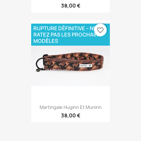
38,00 €
RUPTURE DÉFINITIVE – NE
favorite_border
RATEZ PAS LES PROCHAINS
MODÈLES
Martingale Huginn Et Muninn
38,00 €