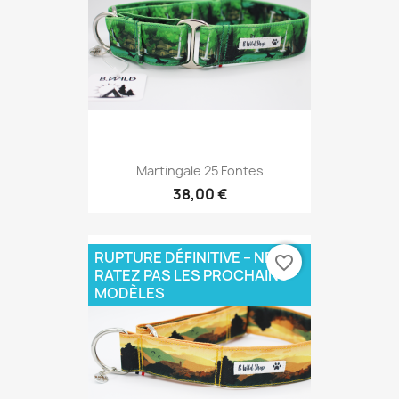
Martingale 25 Fontes
38,00 €
RUPTURE DÉFINITIVE – NE
favorite_border
RATEZ PAS LES PROCHAINS
MODÈLES