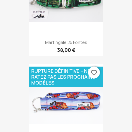
Martingale 25 Fontes
38,00 €
RUPTURE DÉFINITIVE – NE
favorite_border
RATEZ PAS LES PROCHAINS
MODÈLES