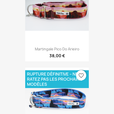
Martingale Pico Do Arieiro
38,00 €
RUPTURE DÉFINITIVE – NE
favorite_border
RATEZ PAS LES PROCHAINS
MODÈLES