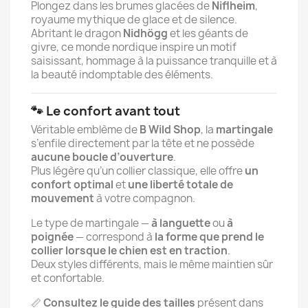
Plongez dans les brumes glacées de
Niflheim
,
royaume mythique de glace et de silence.
Abritant le dragon
Nidhögg
et les géants de
givre, ce monde nordique inspire un motif
saisissant, hommage à la puissance tranquille et à
la beauté indomptable des éléments.
🐾 Le confort avant tout
Véritable emblème de
B Wild Shop
, la
martingale
s’enfile directement par la tête et ne possède
aucune boucle d’ouverture
.
Plus légère qu’un collier classique, elle offre
un
confort optimal
et
une liberté totale de
mouvement
à votre compagnon.
Le type de martingale —
à languette
ou
à
poignée
— correspond à
la forme que prend le
collier lorsque le chien est en traction
.
Deux styles différents, mais le même maintien sûr
et confortable.
📏
Consultez le guide des tailles
présent dans