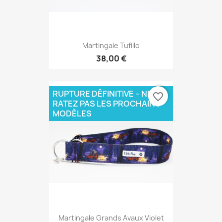
Martingale Tufillo
38,00 €
RUPTURE DÉFINITIVE – NE
favorite_border
RATEZ PAS LES PROCHAINS
MODÈLES
Martingale Grands Avaux Violet