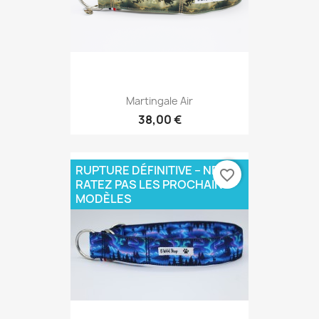
Martingale Air
38,00 €
RUPTURE DÉFINITIVE – NE
favorite_border
RATEZ PAS LES PROCHAINS
MODÈLES