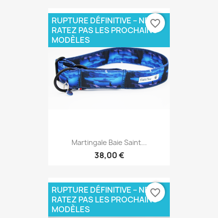
RUPTURE DÉFINITIVE – NE
favorite_border
RATEZ PAS LES PROCHAINS
MODÈLES
Martingale Baie Saint...
38,00 €
RUPTURE DÉFINITIVE – NE
favorite_border
RATEZ PAS LES PROCHAINS
MODÈLES