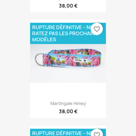
38,00 €
RUPTURE DÉFINITIVE – NE
favorite_border
RATEZ PAS LES PROCHAINS
MODÈLES
Martingale Himeji
38,00 €
RUPTURE DÉFINITIVE – NE
favorite_border