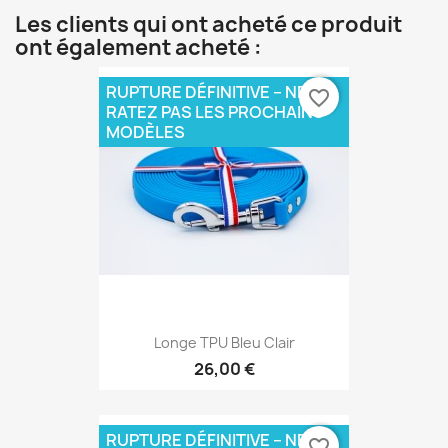
Les clients qui ont acheté ce produit
ont également acheté :
RUPTURE DÉFINITIVE – NE
favorite_border
RATEZ PAS LES PROCHAINS
MODÈLES
Longe TPU Bleu Clair
26,00 €
RUPTURE DÉFINITIVE – NE
favorite_border