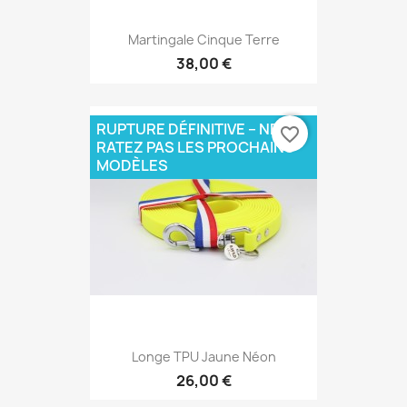
Martingale Cinque Terre
38,00 €
RUPTURE DÉFINITIVE – NE
favorite_border
RATEZ PAS LES PROCHAINS
MODÈLES
Longe TPU Jaune Néon
26,00 €