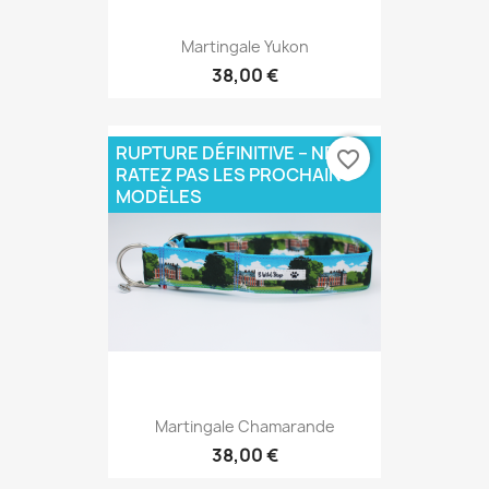
Martingale Yukon
38,00 €
RUPTURE DÉFINITIVE – NE
favorite_border
RATEZ PAS LES PROCHAINS
MODÈLES
Martingale Chamarande
38,00 €