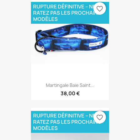
RUPTURE DÉFINITIVE – NE
favorite_border
RATEZ PAS LES PROCHAINS
MODÈLES
Martingale Baie Saint...
38,00 €
RUPTURE DÉFINITIVE – NE
favorite_border
RATEZ PAS LES PROCHAINS
MODÈLES