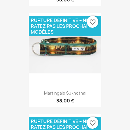
RUPTURE DÉFINITIVE – NE
favorite_border
RATEZ PAS LES PROCHAINS
MODÈLES
Martingale Sukhothai
38,00 €
RUPTURE DÉFINITIVE – NE
favorite_border
RATEZ PAS LES PROCHAINS