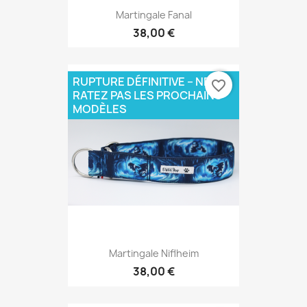
Martingale Fanal
38,00 €
RUPTURE DÉFINITIVE – NE
favorite_border
RATEZ PAS LES PROCHAINS
MODÈLES
Martingale Niflheim
38,00 €