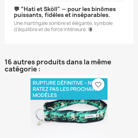
💬 “Hati et Sköll” — pour les binômes
puissants, fidèles et inséparables.
Une martingale sombre et élégante, symbole
d’équilibre et de force intérieure. 🌘
16 autres produits dans la même
catégorie :
RUPTURE DÉFINITIVE – NE
favorite_border
RATEZ PAS LES PROCHAINS
MODÈLES