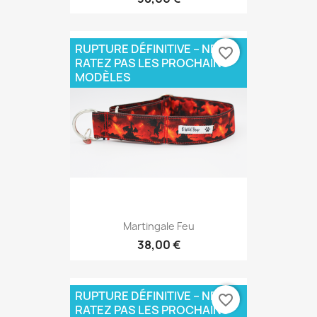
RUPTURE DÉFINITIVE – NE
favorite_border
RATEZ PAS LES PROCHAINS
MODÈLES
Martingale Feu
38,00 €
RUPTURE DÉFINITIVE – NE
favorite_border
RATEZ PAS LES PROCHAINS