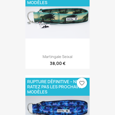
MODÈLES
Martingale Seixal
38,00 €
RUPTURE DÉFINITIVE – NE
favorite_border
RATEZ PAS LES PROCHAINS
MODÈLES