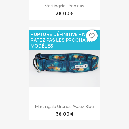
Martingale Léonidas
38,00 €
RUPTURE DÉFINITIVE – NE
favorite_border
RATEZ PAS LES PROCHAINS
MODÈLES
Martingale Grands Avaux Bleu
38,00 €