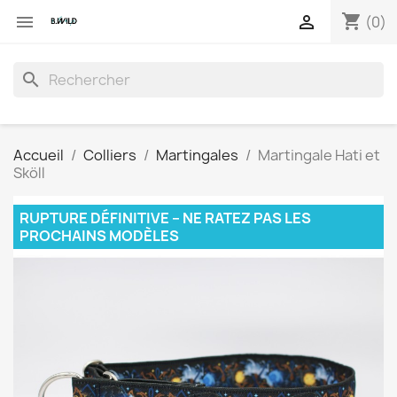
shopping_cart


(0)
search
Accueil
Colliers
Martingales
Martingale Hati et
Sköll
RUPTURE DÉFINITIVE – NE RATEZ PAS LES
PROCHAINS MODÈLES