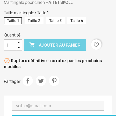
Martingale pour chien
HATI ET SKÖLL
Taille martingale : Taille 1
Taille 1
Taille 2
Taille 3
Taille 4
Quantité

favorite_border
AJOUTER AU PANIER

Rupture définitive – ne ratez pas les prochains
modèles
Partager