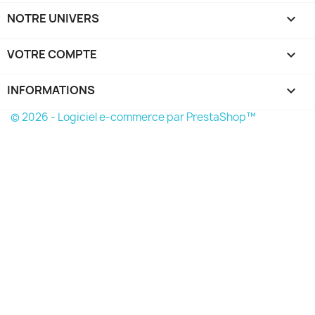
NOTRE UNIVERS

VOTRE COMPTE

INFORMATIONS
keyboard_arrow_down
© 2026 - Logiciel e-commerce par PrestaShop™