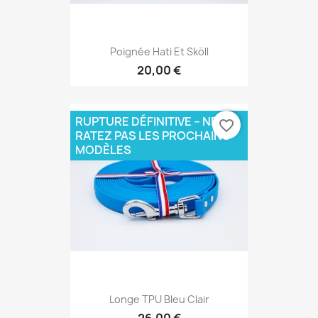
Poignée Hati Et Sköll
20,00 €
RUPTURE DÉFINITIVE – NE
favorite_border
RATEZ PAS LES PROCHAINS
MODÈLES
Longe TPU Bleu Clair
26,00 €