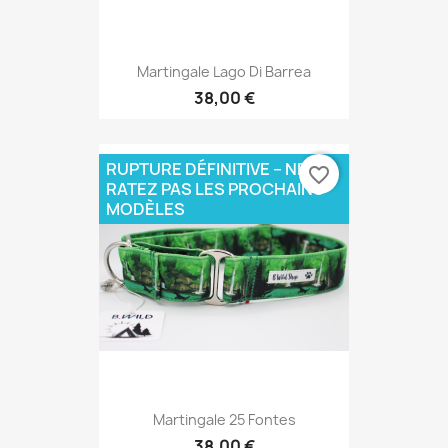
Martingale Lago Di Barrea
38,00 €
RUPTURE DÉFINITIVE – NE
favorite_border
RATEZ PAS LES PROCHAINS
MODÈLES
Martingale 25 Fontes
38,00 €