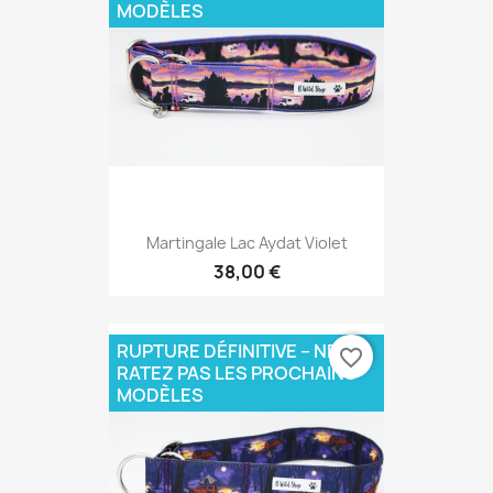
MODÈLES
Martingale Lac Aydat Violet
38,00 €
RUPTURE DÉFINITIVE – NE
favorite_border
RATEZ PAS LES PROCHAINS
MODÈLES