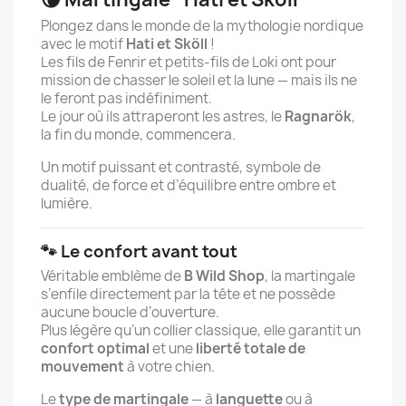
Plongez dans le monde de la mythologie nordique
avec le motif
Hati et Sköll
!
Les fils de Fenrir et petits-fils de Loki ont pour
mission de chasser le soleil et la lune — mais ils ne
le feront pas indéfiniment.
Le jour où ils attraperont les astres, le
Ragnarök
,
la fin du monde, commencera.
Un motif puissant et contrasté, symbole de
dualité, de force et d’équilibre entre ombre et
lumière.
🐾 Le confort avant tout
Véritable emblème de
B Wild Shop
, la martingale
s’enfile directement par la tête et ne possède
aucune boucle d’ouverture.
Plus légère qu’un collier classique, elle garantit un
confort optimal
et une
liberté totale de
mouvement
à votre chien.
Le
type de martingale
— à
languette
ou à