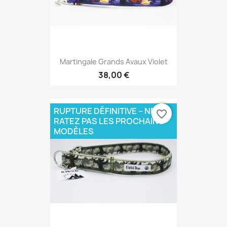
Martingale Grands Avaux Violet
38,00 €
RUPTURE DÉFINITIVE – NE
favorite_border
RATEZ PAS LES PROCHAINS
MODÈLES