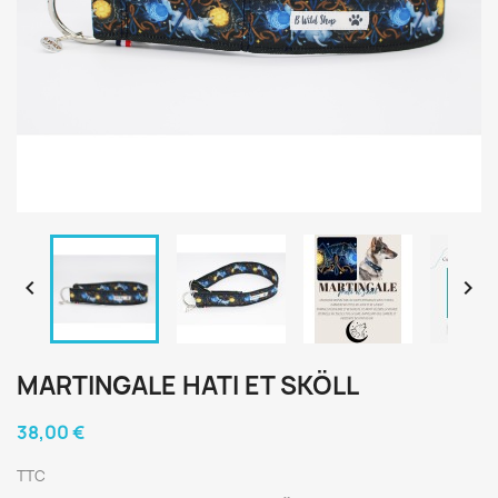


MARTINGALE HATI ET SKÖLL
38,00 €
TTC