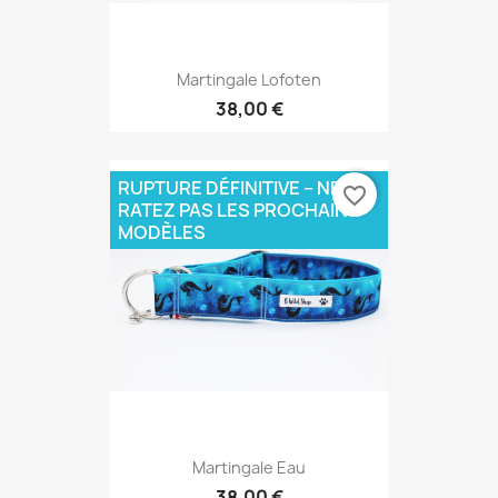
Martingale Lofoten
38,00 €
RUPTURE DÉFINITIVE – NE
favorite_border
RATEZ PAS LES PROCHAINS
MODÈLES
Martingale Eau
38,00 €