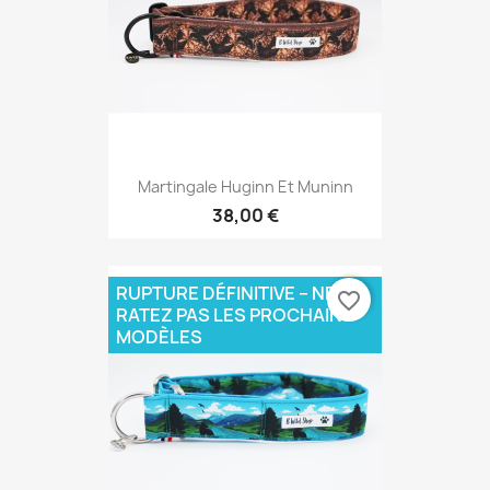
Martingale Huginn Et Muninn
38,00 €
RUPTURE DÉFINITIVE – NE
favorite_border
RATEZ PAS LES PROCHAINS
MODÈLES