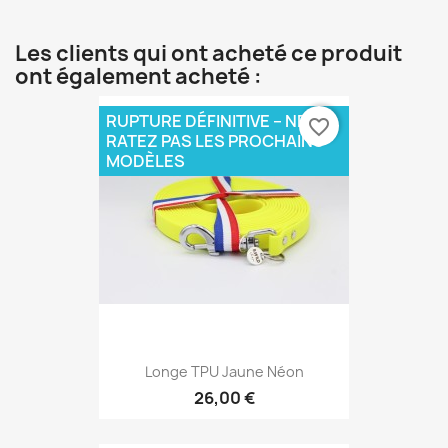
Les clients qui ont acheté ce produit
ont également acheté :
RUPTURE DÉFINITIVE – NE
favorite_border
RATEZ PAS LES PROCHAINS
MODÈLES
Longe TPU Jaune Néon
26,00 €