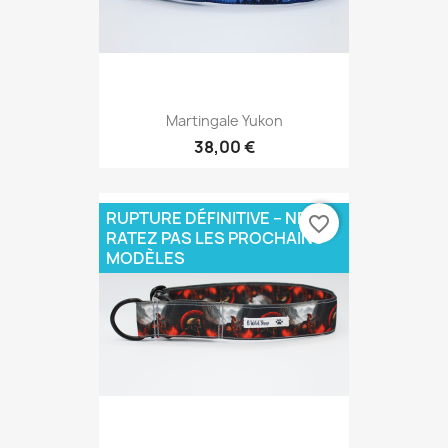
Martingale Yukon
38,00 €
RUPTURE DÉFINITIVE – NE
favorite_border
RATEZ PAS LES PROCHAINS
MODÈLES