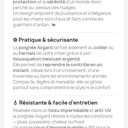
protection
et la
sérénité
d’un monde divin
perché au-dessus des nuages.
Un design empreint de puissance et d’élégance,
pour les chiens sûrs d’eux et fiers comme les
guerriers d’antan. 🌤️
⚙️ Pratique & sécurisante
La
poignée Asgard
se fixe aisément au
collier
ou
au
harnais
de votre chien grâce à son
mousqueton mexicain argenté
.
Elle permet de
reprendre le contrôle en un
instant
, idéale lors d’un croisement, d’une
traversée ou dans les environnements animés.
Compacte, légère et maniable, elle se glisse
partout sans compromettre le style ni le confort.
💧 Résistante & facile d’entretien
Réalisée dans un
tissu imperméable
et
anti-UV
,
la poignée Asgard résiste à toutes les conditions
— pluie, poussière, chaleur ou froid.
Un simple
coup d’éponge humide
suffit pour la