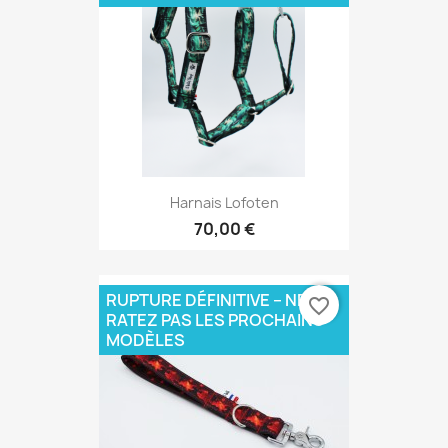
Harnais Lofoten
70,00 €
RUPTURE DÉFINITIVE – NE
favorite_border
RATEZ PAS LES PROCHAINS
MODÈLES