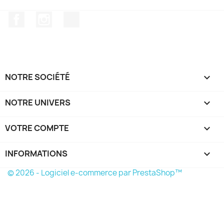
Facebook
Instagram
TikTok
NOTRE SOCIÉTÉ

NOTRE UNIVERS

VOTRE COMPTE

INFORMATIONS
keyboard_arrow_down
© 2026 - Logiciel e-commerce par PrestaShop™