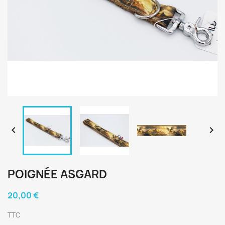


POIGNÉE ASGARD
20,00 €
TTC