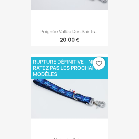
Poignée Vallée Des Saints...
20,00 €
RUPTURE DÉFINITIVE – NE
favorite_border
RATEZ PAS LES PROCHAINS
MODÈLES