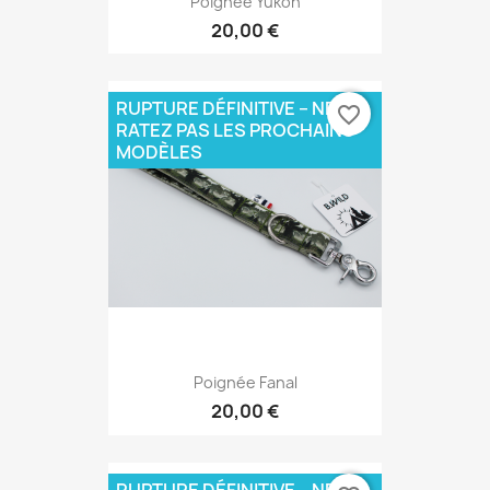
Poignée Yukon
20,00 €
RUPTURE DÉFINITIVE – NE
favorite_border
RATEZ PAS LES PROCHAINS
MODÈLES
Poignée Fanal
20,00 €
RUPTURE DÉFINITIVE – NE