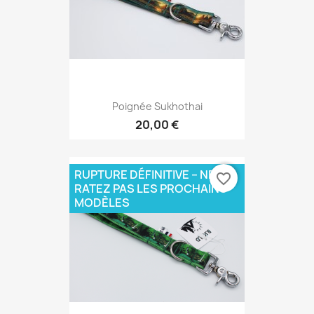
Poignée Sukhothai
20,00 €
RUPTURE DÉFINITIVE – NE
favorite_border
RATEZ PAS LES PROCHAINS
MODÈLES