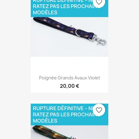
RUPTURE DÉFINITIVE – NE
favorite_border
RATEZ PAS LES PROCHAINS
MODÈLES
Poignée Grands Avaux Violet
20,00 €
RUPTURE DÉFINITIVE – NE
favorite_border
RATEZ PAS LES PROCHAINS
MODÈLES