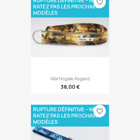
RUPTURE DÉFINITIVE – NE
favorite_border
RATEZ PAS LES PROCHAINS
MODÈLES
Martingale Asgard
38,00 €
RUPTURE DÉFINITIVE – NE
favorite_border
RATEZ PAS LES PROCHAINS
MODÈLES