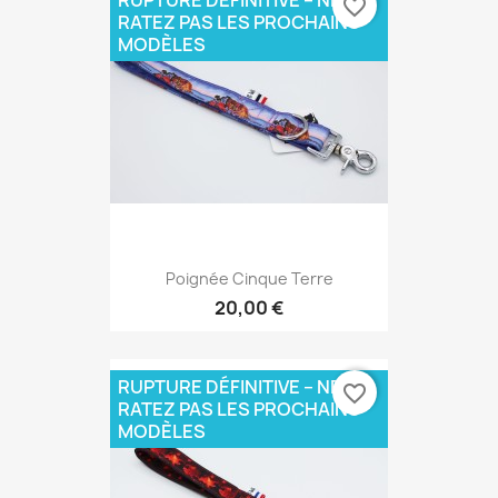
favorite_border
RATEZ PAS LES PROCHAINS
MODÈLES
Poignée Cinque Terre
20,00 €
RUPTURE DÉFINITIVE – NE
favorite_border
RATEZ PAS LES PROCHAINS
MODÈLES