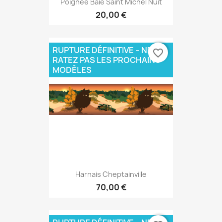
Poignée Baie Saint Michel Nuit
20,00 €
RUPTURE DÉFINITIVE – NE
favorite_border
RATEZ PAS LES PROCHAINS
MODÈLES
Harnais Cheptainville
70,00 €