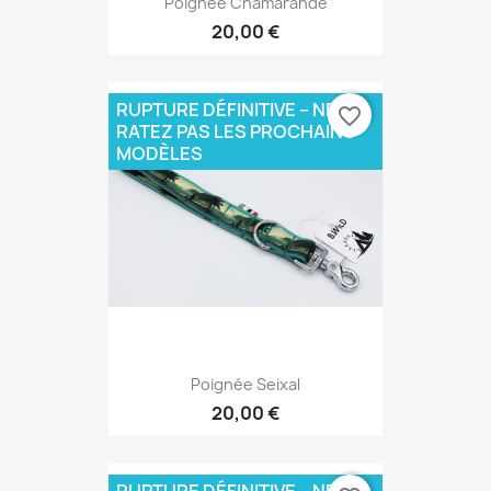
Poignée Chamarande
20,00 €
RUPTURE DÉFINITIVE – NE
favorite_border
RATEZ PAS LES PROCHAINS
MODÈLES
Poignée Seixal
20,00 €