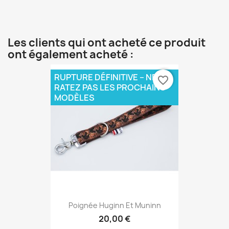
Les clients qui ont acheté ce produit
ont également acheté :
RUPTURE DÉFINITIVE – NE
favorite_border
RATEZ PAS LES PROCHAINS
MODÈLES
Poignée Huginn Et Muninn
20,00 €