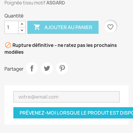
Poignée tissu motif
ASGARD
Quantité

favorite_border
AJOUTER AU PANIER

Rupture définitive – ne ratez pas les prochains
modèles
Partager
PRÉVENEZ-MOI LORSQUE LE PRODUIT EST DISP