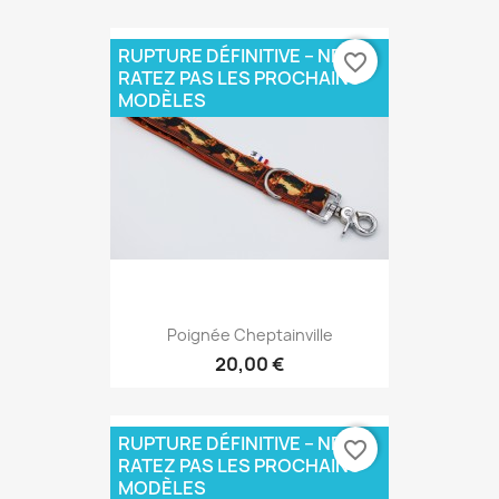
RUPTURE DÉFINITIVE – NE
favorite_border
RATEZ PAS LES PROCHAINS
MODÈLES
Poignée Cheptainville
20,00 €
RUPTURE DÉFINITIVE – NE
favorite_border
RATEZ PAS LES PROCHAINS
MODÈLES