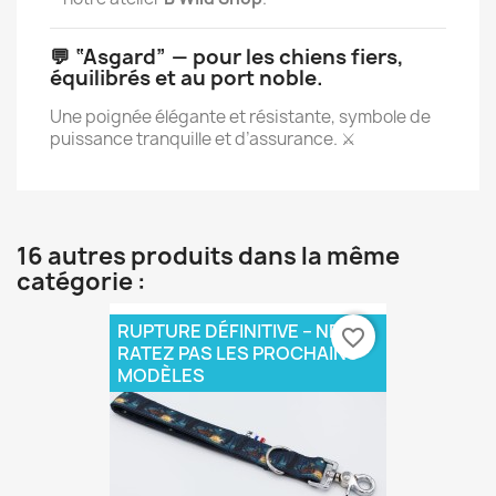
💬 “Asgard” — pour les chiens fiers,
équilibrés et au port noble.
Une poignée élégante et résistante, symbole de
puissance tranquille et d’assurance. ⚔️
16 autres produits dans la même
catégorie :
RUPTURE DÉFINITIVE – NE
favorite_border
RATEZ PAS LES PROCHAINS
MODÈLES