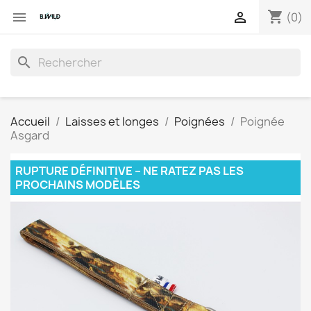
shopping_cart


(0)
search
Accueil
Laisses et longes
Poignées
Poignée
Asgard
RUPTURE DÉFINITIVE – NE RATEZ PAS LES
PROCHAINS MODÈLES