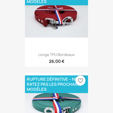
MODÈLES
Longe TPU Bordeaux
26,00 €
RUPTURE DÉFINITIVE – NE
favorite_border
RATEZ PAS LES PROCHAINS
MODÈLES