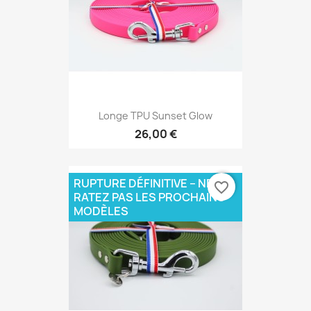
Longe TPU Sunset Glow
26,00 €
RUPTURE DÉFINITIVE – NE
favorite_border
RATEZ PAS LES PROCHAINS
MODÈLES