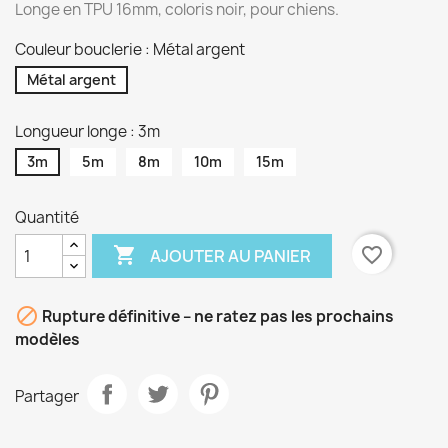
Longe en TPU 16mm, coloris noir, pour chiens.
Couleur bouclerie : Métal argent
Métal argent
Longueur longe : 3m
3m
5m
8m
10m
15m
Quantité

favorite_border
AJOUTER AU PANIER

Rupture définitive – ne ratez pas les prochains
modèles
Partager