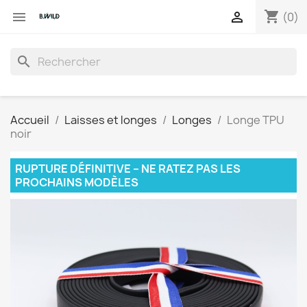
shopping_cart


(0)
search
Accueil
Laisses et longes
Longes
Longe TPU
noir
RUPTURE DÉFINITIVE – NE RATEZ PAS LES
PROCHAINS MODÈLES