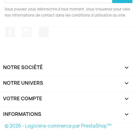
Vous pouvez vous désinscrire à tout moment. Vous trouverez pour cela
nos informations de contact dans les conditions d'utilisation du site.
Facebook
Instagram
TikTok
NOTRE SOCIÉTÉ

NOTRE UNIVERS

VOTRE COMPTE

INFORMATIONS
keyboard_arrow_down
© 2026 - Logiciel e-commerce par PrestaShop™