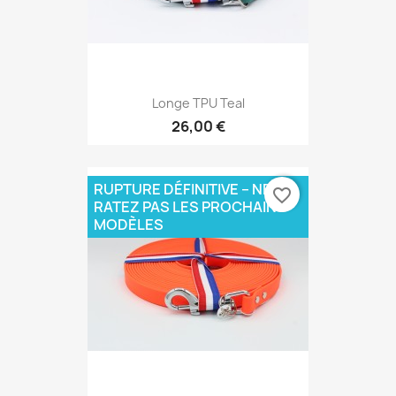
Longe TPU Teal
26,00 €
RUPTURE DÉFINITIVE – NE
favorite_border
RATEZ PAS LES PROCHAINS
MODÈLES