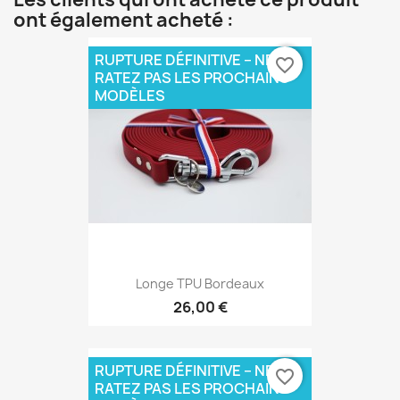
ont également acheté :
RUPTURE DÉFINITIVE – NE
favorite_border
RATEZ PAS LES PROCHAINS
MODÈLES
Longe TPU Bordeaux
26,00 €
RUPTURE DÉFINITIVE – NE
favorite_border
RATEZ PAS LES PROCHAINS