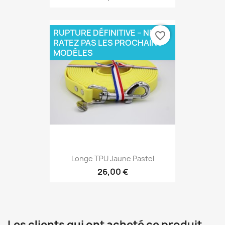
RUPTURE DÉFINITIVE – NE
favorite_border
RATEZ PAS LES PROCHAINS
MODÈLES
Longe TPU Jaune Pastel
26,00 €
Les clients qui ont acheté ce produit