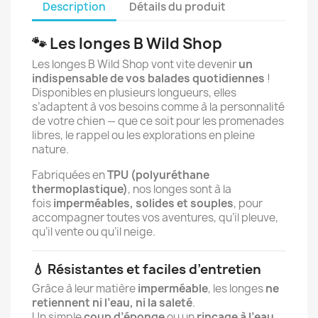
Description
Détails du produit
🐾 Les longes B Wild Shop
Les longes B Wild Shop vont vite devenir
un
indispensable de vos balades quotidiennes
!
Disponibles en plusieurs longueurs, elles
s’adaptent à vos besoins comme à la personnalité
de votre chien — que ce soit pour les promenades
libres, le rappel ou les explorations en pleine
nature.
Fabriquées en
TPU (polyuréthane
thermoplastique)
, nos longes sont à la
fois
imperméables, solides et souples
, pour
accompagner toutes vos aventures, qu’il pleuve,
qu’il vente ou qu’il neige.
💧 Résistantes et faciles d’entretien
Grâce à leur matière
imperméable
, les longes
ne
retiennent ni l’eau, ni la saleté
.
Un simple
coup d’éponge
ou un
rinçage à l’eau