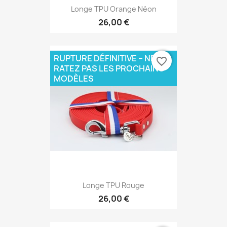
Longe TPU Orange Néon
26,00 €
RUPTURE DÉFINITIVE – NE
favorite_border
RATEZ PAS LES PROCHAINS
MODÈLES
Longe TPU Rouge
26,00 €