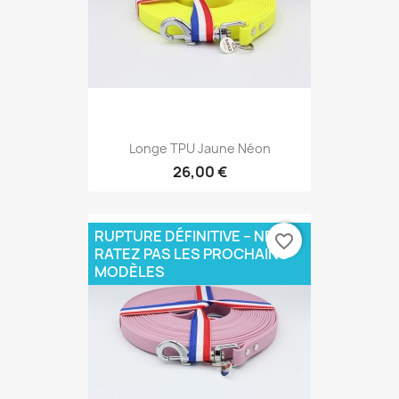
Longe TPU Jaune Néon
26,00 €
RUPTURE DÉFINITIVE – NE
favorite_border
RATEZ PAS LES PROCHAINS
MODÈLES