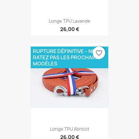
Longe TPU Lavande
26,00 €
RUPTURE DÉFINITIVE – NE
favorite_border
RATEZ PAS LES PROCHAINS
MODÈLES
Longe TPU Abricot
26,00 €