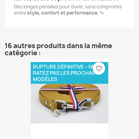
Des longes pensées pour durer, sans compromis
entre
style, confort et performance
. 🐾
16 autres produits dans la même
catégorie :
RUPTURE DÉFINITIVE – NE
favorite_border
RATEZ PAS LES PROCHAINS
MODÈLES